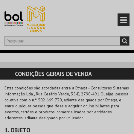
Olá,
iniciar sessão
PT
0
CARRINHO
CONDIÇÕES GERAIS DE VENDA
EVENTOS
Estas condições são acordadas entre a
Etnaga - Consultores Sistemas
Informação Lda.
, Rua Cesário Verde, 35-E, 2790-491 Queijas, pessoa
CARTÕES
coletiva com o n.º 502 669 730, adiante designada por Etnaga, e
entre qualquer pessoa que deseje adquirir online bilhetes para
PRODUTOS
eventos, cartões e produtos, comercializados por entidades
aderentes, adiante designado por utilizador.
1. OBJETO