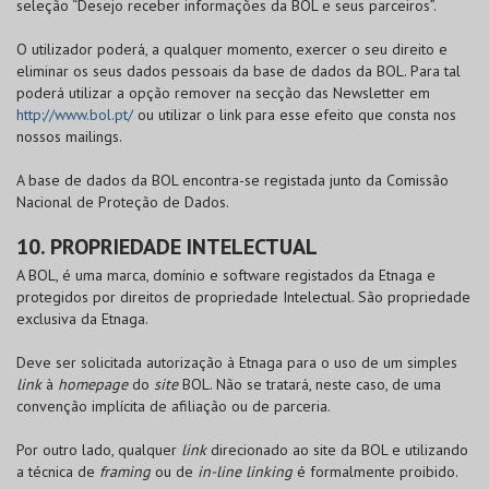
seleção “Desejo receber informações da
BOL
e seus parceiros”.
O utilizador poderá, a qualquer momento, exercer o seu direito e
eliminar os seus dados pessoais da base de dados da
BOL
. Para tal
poderá utilizar a opção remover na secção das Newsletter em
http://www.bol.pt/
ou utilizar o link para esse efeito que consta nos
nossos mailings.
A base de dados da
BOL
encontra-se registada junto da Comissão
Nacional de Proteção de Dados.
10. PROPRIEDADE INTELECTUAL
A
BOL
, é uma marca, domínio e software registados da Etnaga e
protegidos por direitos de propriedade Intelectual. São propriedade
exclusiva da Etnaga.
Deve ser solicitada autorização à Etnaga para o uso de um simples
link
à
homepage
do
site
BOL
. Não se tratará, neste caso, de uma
convenção implícita de afiliação ou de parceria.
Por outro lado, qualquer
link
direcionado ao site da
BOL
e utilizando
a técnica de
framing
ou de
in-line linking
é formalmente proibido.