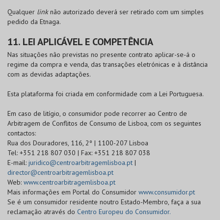
Qualquer
link
não autorizado deverá ser retirado com um simples
pedido da Etnaga.
11. LEI APLICÁVEL E COMPETÊNCIA
Nas situações não previstas no presente contrato aplicar-se-á o
regime da compra e venda, das transações eletrónicas e à distância
com as devidas adaptações.
Esta plataforma foi criada em conformidade com a Lei Portuguesa.
Em caso de litígio, o consumidor pode recorrer ao Centro de
Arbitragem de Conflitos de Consumo de Lisboa, com os seguintes
contactos:
Rua dos Douradores, 116, 2º | 1100-207 Lisboa
Tel: +351 218 807 030 | Fax: +351 218 807 038
E-mail:
juridico@centroarbitragemlisboa.pt
|
director@centroarbitragemlisboa.pt
Web:
www.centroarbitragemlisboa.pt
Mais informações em Portal do Consumidor
www.consumidor.pt
Se é um consumidor residente noutro Estado-Membro, faça a sua
reclamação através do
Centro Europeu do Consumidor.