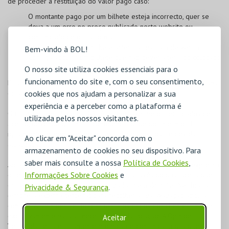
de proceder à restituição do valor pago caso:
O montante pago por um bilhete esteja incorrecto, quer se
deva a um erro no preço publicado neste website ou
comunicado de outra forma;
Consiga adquirir um bilhete antes da sua data de venda;
Bem-vindo à BOL!
Consiga adquirir um bilhete que não deveria ter sido colocado
à venda;
O nosso site utiliza cookies essenciais para o
funcionamento do site e, com o seu consentimento,
Esta medida será aplicável quer o erro se deva a uma falha humana
cookies que nos ajudam a personalizar a sua
ou a uma falha técnica na plataforma BOL.
experiência e a perceber como a plataforma é
O utilizador registado na
BOL
é responsável pelos seus dados de
utilizada pelos nossos visitantes.
acesso, devendo garantir a confidencialidade dos mesmos. É
igualmente responsável pelos seus dados pessoais e devida
Ao clicar em "Aceitar" concorda com o
atualização.
armazenamento de cookies no seu dispositivo. Para
saber mais consulte a nossa
Política de Cookies
,
Ao assinalar "LI E ACEITO AS CONDIÇÕES GERAIS", o cliente expressa
Informações Sobre Cookies
e
o seu consentimento, livre e informado, através do qual aceita que
os seus dados pessoais sejam utilizados pela Opiniões Verificadas
Privacidade & Segurança
.
(empresa externa, terceira) para recolher a sua avaliação após a
compra. A Opiniões Verificadas usará os dados dos clientes única e
exclusivamente para as necessidades da solução. A Opiniões
Aceitar
Verificadas está estritamente proibida de comunicar a qualquer