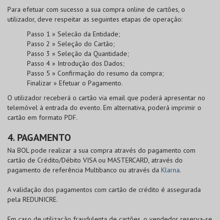
Para efetuar com sucesso a sua compra online de cartões, o
utilizador, deve respeitar as seguintes etapas de operação:
Passo 1 » Selecão da Entidade;
Passo 2 » Seleção do Cartão;
Passo 3 » Seleção da Quantidade;
Passo 4 » Introdução dos Dados;
Passo 5 » Confirmação do resumo da compra;
Finalizar » Efetuar o Pagamento.
O utilizador receberá o cartão via email que poderá apresentar no
telemóvel à entrada do evento. Em alternativa, poderá imprimir o
cartão em formato PDF.
4. PAGAMENTO
Na
BOL
pode realizar a sua compra através do pagamento com
cartão de
Crédito/Débito VISA
ou
MASTERCARD
, através do
pagamento de referência Multibanco ou através da
Klarna
.
A validação dos pagamentos com cartão de crédito é assegurada
pela
REDUNICRE
.
Em caso de utilização fraudulenta de cartões, o vendedor reserva-se