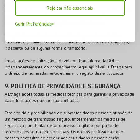
pessoa informações pessoais ou nominativas que identifique o
Rejeitar não essenciais
cliente ou viole a sua privacidade. O cliente tem a oportunidade de
se opor à difusão desta informação para a Opiniões Verificadas
através do endereço:
info@opinioes-verificadas.com
Gerir Preferências
Esta plataforma não deverá ser utilizada para a troca de vírus
informáticos, mailings em massa, material ilegal, ofensivo, abusivo,
indecente ou de alguma forma difamatório.
Em situações de utilização indevida ou fraudulenta da
BOL
e,
independentemente do procedimento legal aplicável, a Etnaga tem
o direito de, nomeadamente, eliminar o registo deste utilizador.
9. POLÍTICA DE PRIVACIDADE E SEGURANÇA
A Etnaga adota todas as medidas técnicas para garantir a privacidade
das informações que lhe são confiadas.
Este site dá a possibilidade de submeter dados pessoais através de
um método de transmissão seguro. Implementamos medidas de
segurança para tentar evitar o acesso ilegítimo por parte de
terceiros aos seus dados pessoais. Os nossos profissionais que
possam necessitar de aceder aos seus dados pessoais serão